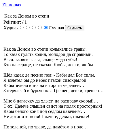
Zithromax
Как за Доном во степи
Рейтинг:
/ 1
Худшая
Лучшая
Как за Доном во степи колыхались травы,
То казак гулять ходил, молодой да справный.
Васильковые глаза, слаще мёда губы!
Кто на сердце, не сказал. Любы, девки, любы…
Шёл казак да песню пел: - Кабы дал Бог силы,
Я взлетел бы до небес птахой сизокрылой.
Кабы зелена вина да в горсти черешен…
Затерялся б в бурьянах… Грешен, девки, грешен…
Мне б нагаечку да хлыст, на расправу скорый…
Э-эх! Далече слышен свист на полях просторных!
Кабы белого коня под седлом казачьим…
Не догоните меня! Плачьте, девки, плачьте!
По зеленой, по траве, да намётом в поле…