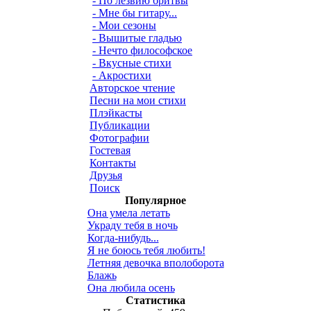
- По лезвию бритвы
- Мне бы гитару...
- Мои сезоны
- Вышитые гладью
- Нечто философское
- Вкусные стихи
- Акростихи
Авторское чтение
Песни на мои стихи
Плэйкасты
Публикации
Фотографии
Гостевая
Контакты
Друзья
Поиск
Популярное
Она умела летать
Украду тебя в ночь
Когда-нибудь...
Я не боюсь тебя любить!
Летняя девочка вполоборота
Блажь
Она любила осень
Статистика