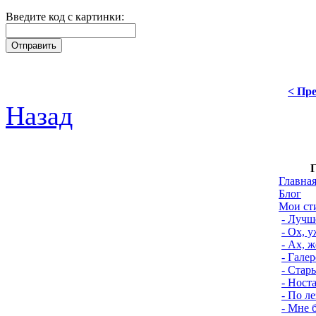
Введите код с картинки:
< Пре
Назад
Г
Главна
Блог
Мои ст
- Лучш
- Ох, 
- Ах, 
- Гале
- Стар
- Ност
- По л
- Мне б