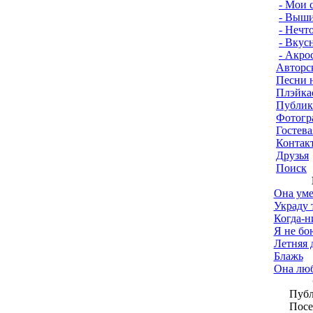
- Мои 
- Выши
- Нечт
- Вкус
- Акро
Авторс
Песни 
Плэйка
Публик
Фотогр
Гостева
Контак
Друзья
Поиск
Она уме
Украду 
Когда-ни
Я не бо
Летняя 
Блажь
Она люб
Публ
Посе