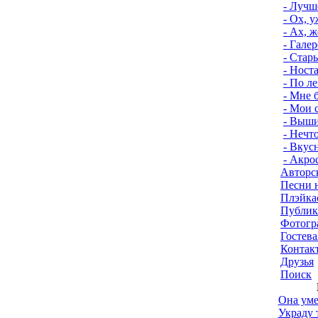
- Лучш
- Ох, 
- Ах, 
- Гале
- Стар
- Ност
- По л
- Мне б
- Мои 
- Выши
- Нечт
- Вкус
- Акро
Авторс
Песни 
Плэйка
Публик
Фотогр
Гостева
Контак
Друзья
Поиск
Она уме
Украду 