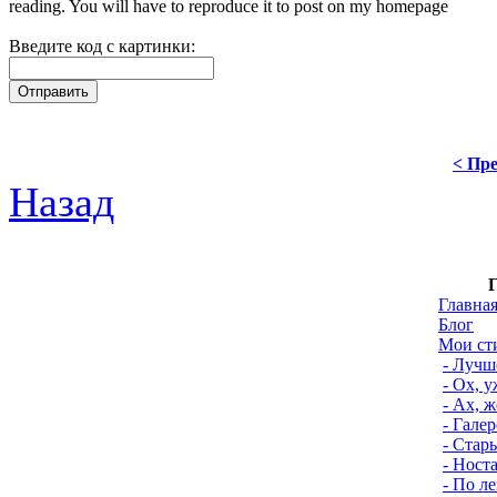
Введите код с картинки:
< Пре
Назад
Г
Главна
Блог
Мои ст
- Лучш
- Ох, 
- Ах, 
- Гале
- Стар
- Ност
- По л