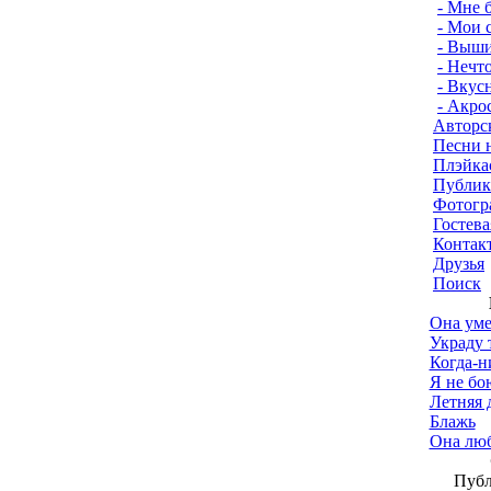
- Мне б
- Мои 
- Выши
- Нечт
- Вкус
- Акро
Авторс
Песни 
Плэйка
Публик
Фотогр
Гостева
Контак
Друзья
Поиск
Она уме
Украду 
Когда-ни
Я не бо
Летняя 
Блажь
Она люб
Публ