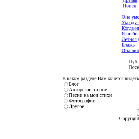
Друзья
Поиск
Она уме
Украду 
Когда-ни
Я не бо
Летняя 
Блажь
Она люб
Публ
Посе
В каком разделе Вам хочется видет
Блог
Авторское чтение
Песни на мои стихи
Фотографии
Другое
Copyright