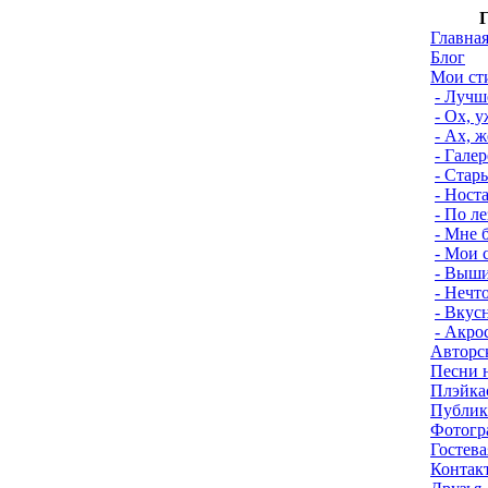
Г
Главна
Блог
Мои ст
- Лучш
- Ох, 
- Ах, 
- Гале
- Стар
- Ност
- По л
- Мне б
- Мои 
- Выши
- Нечт
- Вкус
- Акро
Авторс
Песни 
Плэйка
Публик
Фотогр
Гостева
Контак