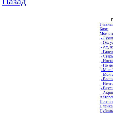
Назад
Г
Главна
Блог
Мои ст
- Лучш
- Ох, 
- Ах, 
- Гале
- Стар
- Ност
- По л
- Мне б
- Мои 
- Выши
- Нечт
- Вкус
- Акро
Авторс
Песни 
Плэйка
Публик