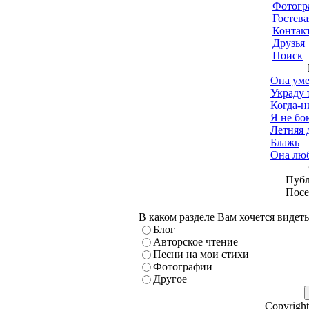
Фотогр
Гостева
Контак
Друзья
Поиск
Она уме
Украду 
Когда-ни
Я не бо
Летняя 
Блажь
Она люб
Публ
Посе
В каком разделе Вам хочется видет
Блог
Авторское чтение
Песни на мои стихи
Фотографии
Другое
Copyright