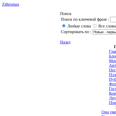
Zithromax
Поиск
Поиск по ключевой фразе :
Любые слова
Все слова
Сортировать по :
Назад
Г
Гла
Бло
Мои
Авт
Пес
Плэ
Пуб
Фот
Гос
Кон
Дру
Пои
Она уме