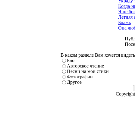
Украду 
Когда-ни
Я не бо
Летняя 
Блажь
Она люб
Публ
Посе
В каком разделе Вам хочется видет
Блог
Авторское чтение
Песни на мои стихи
Фотографии
Другое
Copyright