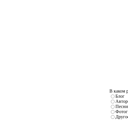
В каком 
Блог
Автор
Песни
Фотог
Друго