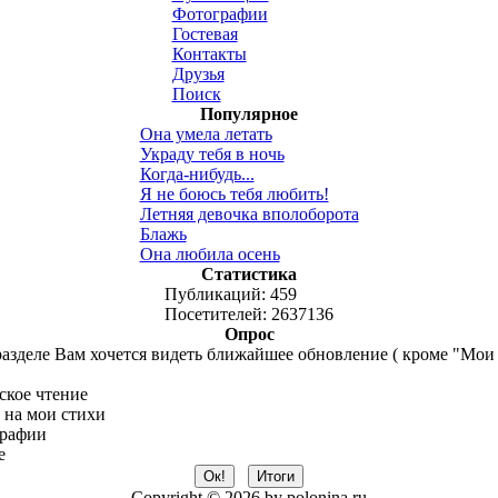
Фотографии
Гостевая
Контакты
Друзья
Поиск
Популярное
Она умела летать
Украду тебя в ночь
Когда-нибудь...
Я не боюсь тебя любить!
Летняя девочка вполоборота
Блажь
Она любила осень
Статистика
Публикаций: 459
Посетителей: 2637136
Опрос
разделе Вам хочется видеть ближайшее обновление ( кроме "Мои с
ское чтение
 на мои стихи
рафии
е
Copyright © 2026 by polonina.ru